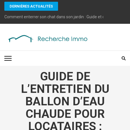
Aller
DERNIÈRES ACTUALITÉS
au
contenu
Comment enterrer son chat dans son jardin : Guide et conseils pratiq
(Pressez
Entrée)
RECHERCHE IMMO
Des astuces en recherche immobilière et gestion de biens
GUIDE DE
L’ENTRETIEN DU
BALLON D’EAU
CHAUDE POUR
LOCATAIRES :