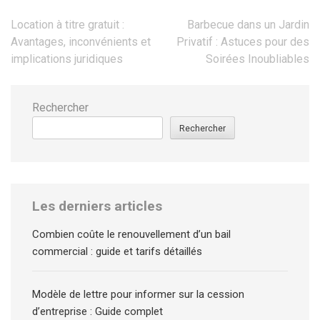
Location à titre gratuit :
Barbecue dans un Jardin
Navigation
Avantages, inconvénients et
Privatif : Astuces pour des
implications juridiques
Soirées Inoubliables
de
l’article
Rechercher
Rechercher
Les derniers articles
Combien coûte le renouvellement d’un bail
commercial : guide et tarifs détaillés
Modèle de lettre pour informer sur la cession
d’entreprise : Guide complet