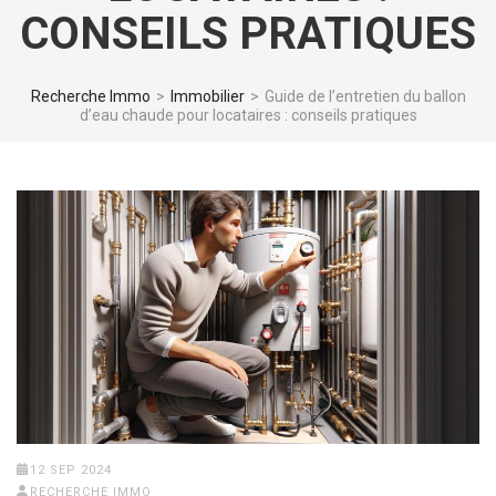
CONSEILS PRATIQUES
Recherche Immo
>
Immobilier
>
Guide de l’entretien du ballon
d’eau chaude pour locataires : conseils pratiques
12 SEP 2024
RECHERCHE IMMO