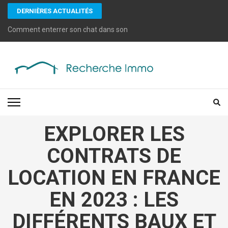
Aller
DERNIÈRES ACTUALITÉS
au
contenu
Comment enterrer son chat dans son jardin : Guide et conseils pratiq
(Pressez
Entrée)
RECHERCHE IMMO
Des astuces en recherche immobilière et gestion de biens
EXPLORER LES
CONTRATS DE
LOCATION EN FRANCE
EN 2023 : LES
DIFFÉRENTS BAUX ET